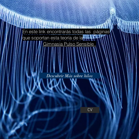
En este link encontrarás todas las páginas
que soportan esta teoría de la
Gimnasia Pulso Sensible
Descubrir Más sobre hilos
CV